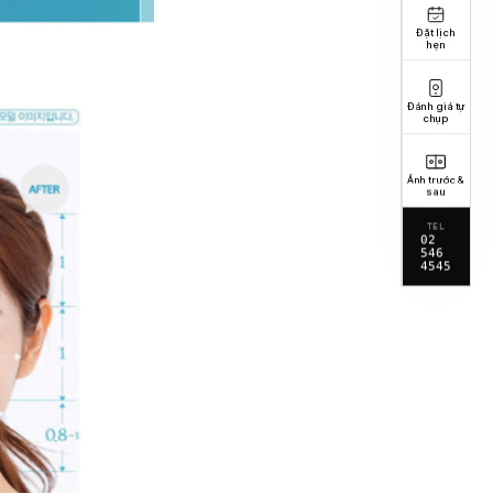
Đặt lịch
hẹn
Đánh giá tự
chụp
Ảnh trước &
sau
TEL
02
546
4545