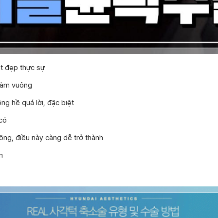
t đẹp thực sự
hàm vuông
ng hề quá lời, đặc biệt
có
ông, điều này càng dễ trở thành
n