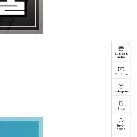
Sự kiện &
Tin tức
YouTube
Instagram
Blog
Tư vấn
Kakao