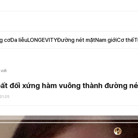
g cơ
Da liễu
LONGEVITY
Đường nét mặt
Nam giới
Cơ thể
T
 viết
bất đối xứng hàm vuông thành đường né
01.05