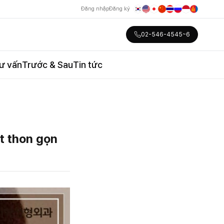
Đăng nhập
Đăng ký
02-546-4545~6
ư vấn
Trước & Sau
Tin tức
t thon gọn