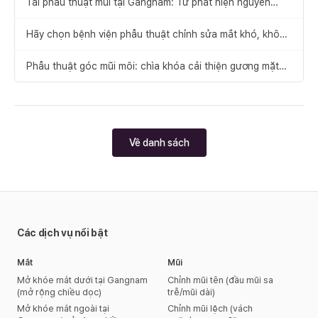
Tái phẫu thuật mũi tại Gangnam: Từ phát hiện nguyên
nhân thất bại đến đề xuất giải pháp
Hãy chọn bệnh viện phẫu thuật chỉnh sửa mắt khó, không
để xảy ra thất bại
Phẫu thuật góc mũi môi: chìa khóa cải thiện gương mặt
cân đối
Về danh sách
Các dịch vụ nổi bật
Mắt
Mũi
Mở khóe mắt dưới tại Gangnam
Chỉnh mũi tên (đầu mũi sa
(mở rộng chiều dọc)
trễ/mũi dài)
Mở khóe mắt ngoài tại
Chỉnh mũi lệch (vách