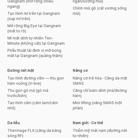
Gangnam (mở rộng chiều
ngăn/xương mũi)
ngang)
Chỉnh mũi gồ (cắt xương sống
Tạo hình mí trên tại Gangnam
mũi)
(sụp mí trên)
Mở rộng Big Eye tại Gangnam
(mắt to rõ)
Mí mắt dính tự nhiên Ten-
Minute (không cắt) tại Gangnam
Phẫu thuật tái định vị mỡ bọng
mắt tại Gangnam (quầng thâm)
Đường nét mặt
Nâng cơ
Tạo hình đường viền — thu gọn
Nâng cơ trẻ hóa · Căng da mặt
hàm vuông (V-line)
SMAS
Thu gọn gò má (gò má
Căng chỉ bám dính (má/đường
trước/bên)
hàm)
Tạo hình cằm (cằm lẹm/cằm
Mini lifting (nâng SMAS một
nhô)
phần)
Da liễu
Nam giới · Cơ thể
Thermage FLX (căng da bằng
Thẩm mỹ mắt nam (đường nét
sóng RF)
tự nhiên)