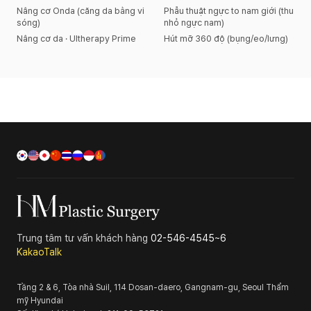
Nâng cơ Onda (căng da bằng vi
Phẫu thuật ngực to nam giới (thu
sóng)
nhỏ ngực nam)
Nâng cơ da · Ultherapy Prime
Hút mỡ 360 độ (bụng/eo/lưng)
Trung tâm tư vấn khách hàng
02-546-4545~6
KakaoTalk
Tầng 2 & 6, Tòa nhà Suil, 114 Dosan-daero, Gangnam-gu, Seoul
Thẩm
mỹ Hyundai