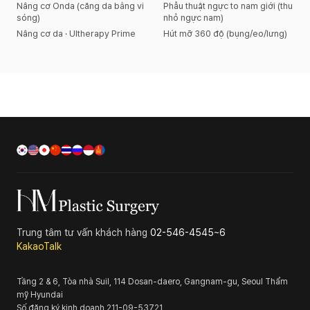
Nâng cơ Onda (căng da bằng vi
Phẫu thuật ngực to nam giới (thu
sóng)
nhỏ ngực nam)
Nâng cơ da · Ultherapy Prime
Hút mỡ 360 độ (bụng/eo/lưng)
Trung tâm tư vấn khách hàng
02-546-4545~6
KakaoTalk
Tầng 2 & 6, Tòa nhà Suil, 114 Dosan-daero, Gangnam-gu, Seoul
Thẩm
mỹ Hyundai
Số đăng ký kinh doanh
211-09-53721