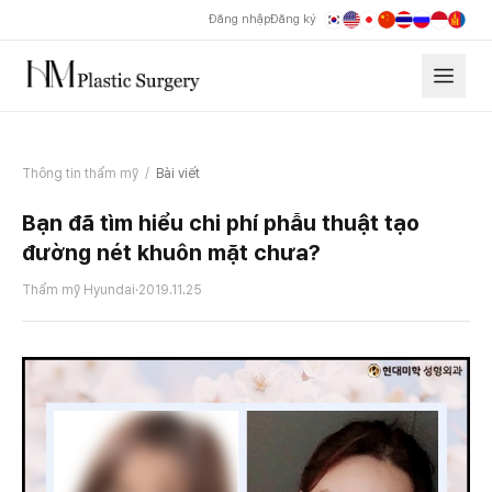
Đăng nhập
Đăng ký
Thông tin thẩm mỹ
/
Bài viết
Bạn đã tìm hiểu chi phí phẫu thuật tạo
đường nét khuôn mặt chưa?
Thẩm mỹ Hyundai
·
2019.11.25