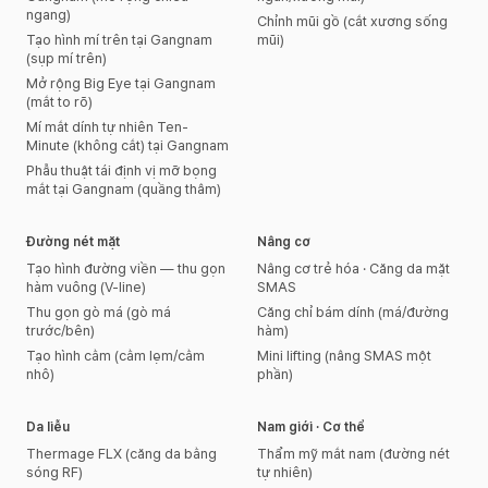
ngang)
Chỉnh mũi gồ (cắt xương sống
Tạo hình mí trên tại Gangnam
mũi)
(sụp mí trên)
Mở rộng Big Eye tại Gangnam
(mắt to rõ)
Mí mắt dính tự nhiên Ten-
Minute (không cắt) tại Gangnam
Phẫu thuật tái định vị mỡ bọng
mắt tại Gangnam (quầng thâm)
Đường nét mặt
Nâng cơ
Tạo hình đường viền — thu gọn
Nâng cơ trẻ hóa · Căng da mặt
hàm vuông (V-line)
SMAS
Thu gọn gò má (gò má
Căng chỉ bám dính (má/đường
trước/bên)
hàm)
Tạo hình cằm (cằm lẹm/cằm
Mini lifting (nâng SMAS một
nhô)
phần)
Da liễu
Nam giới · Cơ thể
Thermage FLX (căng da bằng
Thẩm mỹ mắt nam (đường nét
sóng RF)
tự nhiên)