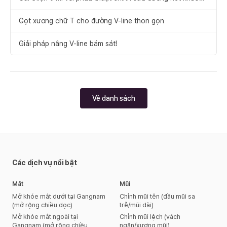
mặt
Gọt xương chữ T cho đường V-line thon gọn
Giải pháp nâng V-line bám sát!
Về danh sách
Các dịch vụ nổi bật
Mắt
Mũi
Mở khóe mắt dưới tại Gangnam
Chỉnh mũi tên (đầu mũi sa
(mở rộng chiều dọc)
trễ/mũi dài)
Mở khóe mắt ngoài tại
Chỉnh mũi lệch (vách
Gangnam (mở rộng chiều
ngăn/xương mũi)