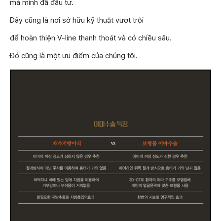
mà mình đã đầu tư.
Đây cũng là nơi sở hữu kỹ thuật vượt trội
để hoàn thiện V-line thanh thoát và có chiều sâu.
Đó cũng là một ưu điểm của chúng tôi.