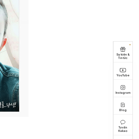
Sự kiện &
Tin tức
YouTube
Instagram
Blog
Tư vấn
Kakao