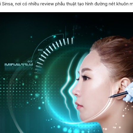
Sinsa, nơi có nhiều review phẫu thuật tạo hình đường nét khuôn m