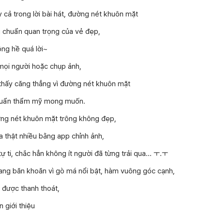
 cả trong lời bài hát, đường nét khuôn mặt
u chuẩn quan trọng của vẻ đẹp,
ng hề quá lời~
mọi người hoặc chụp ảnh,
 thấy căng thẳng vì đường nét khuôn mặt
chuẩn thẩm mỹ mong muốn.
ng nét khuôn mặt trông không đẹp,
a thật nhiều bằng app chỉnh ảnh,
ự ti, chắc hẳn không ít người đã từng trải qua... ㅜ.ㅜ
ang băn khoăn vì gò má nổi bật, hàm vuông góc cạnh,
được thanh thoát,
 giới thiệu