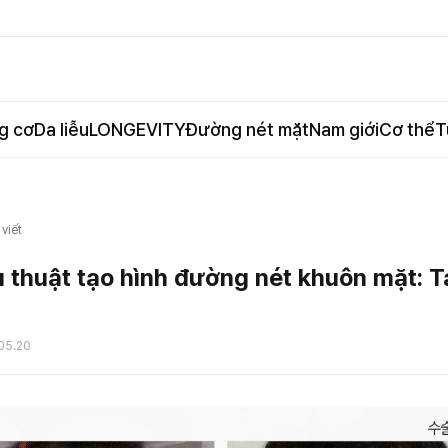
g cơ
Da liễu
LONGEVITY
Đường nét mặt
Nam giới
Cơ thể
T
 viết
 thuật tạo hình đường nét khuôn mặt: T
05.20