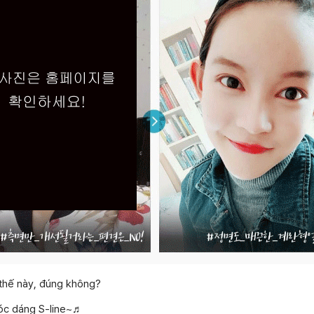
 thế này, đúng không?
vóc dáng S-line~♬