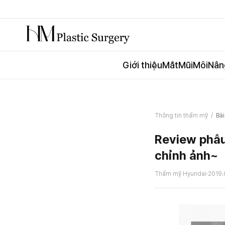
Giới thiệu
Mắt
Mũi
Môi
Nân
Thông tin thẩm mỹ
/
Bài
Review phẫu
chỉnh ảnh~
Thẩm mỹ Hyundai
·
2019.