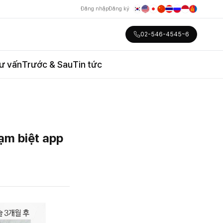
Đăng nhập
Đăng ký
02-546-4545~6
ư vấn
Trước & Sau
Tin tức
ạm biệt app