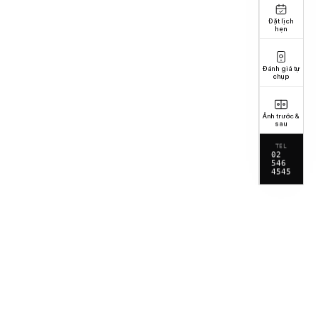
Đặt lịch
hẹn
Đánh giá tự
chụp
Ảnh trước &
sau
TEL
02
546
4545