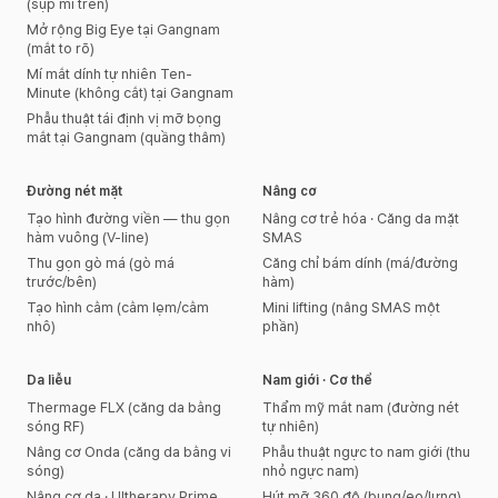
(sụp mí trên)
Mở rộng Big Eye tại Gangnam
(mắt to rõ)
Mí mắt dính tự nhiên Ten-
Minute (không cắt) tại Gangnam
Phẫu thuật tái định vị mỡ bọng
mắt tại Gangnam (quầng thâm)
Đường nét mặt
Nâng cơ
Tạo hình đường viền — thu gọn
Nâng cơ trẻ hóa · Căng da mặt
hàm vuông (V-line)
SMAS
Thu gọn gò má (gò má
Căng chỉ bám dính (má/đường
trước/bên)
hàm)
Tạo hình cằm (cằm lẹm/cằm
Mini lifting (nâng SMAS một
nhô)
phần)
Da liễu
Nam giới · Cơ thể
Thermage FLX (căng da bằng
Thẩm mỹ mắt nam (đường nét
sóng RF)
tự nhiên)
Nâng cơ Onda (căng da bằng vi
Phẫu thuật ngực to nam giới (thu
sóng)
nhỏ ngực nam)
Nâng cơ da · Ultherapy Prime
Hút mỡ 360 độ (bụng/eo/lưng)