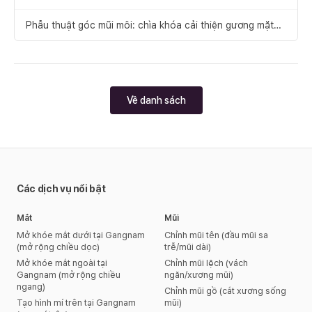
để xảy ra thất bại
Phẫu thuật góc mũi môi: chìa khóa cải thiện gương mặt
cân đối
Về danh sách
Các dịch vụ nổi bật
Mắt
Mũi
Mở khóe mắt dưới tại Gangnam
Chỉnh mũi tên (đầu mũi sa
(mở rộng chiều dọc)
trễ/mũi dài)
Mở khóe mắt ngoài tại
Chỉnh mũi lệch (vách
Gangnam (mở rộng chiều
ngăn/xương mũi)
ngang)
Chỉnh mũi gồ (cắt xương sống
Tạo hình mí trên tại Gangnam
mũi)