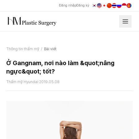
Đăng nhập
Đăng ký
Thông tin thẩm mỹ
/
Bài viết
Ở Gangnam, nơi nào làm &quot;nâng
ngực&quot; tốt?
Thẩm mỹ Hyundai
·
2019.05.08