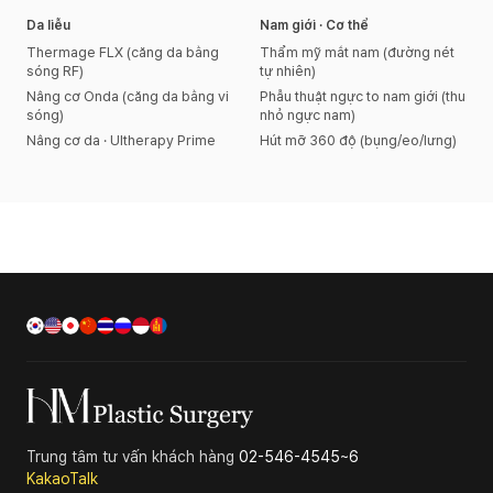
Da liễu
Nam giới · Cơ thể
Thermage FLX (căng da bằng
Thẩm mỹ mắt nam (đường nét
sóng RF)
tự nhiên)
Nâng cơ Onda (căng da bằng vi
Phẫu thuật ngực to nam giới (thu
sóng)
nhỏ ngực nam)
Nâng cơ da · Ultherapy Prime
Hút mỡ 360 độ (bụng/eo/lưng)
Trung tâm tư vấn khách hàng
02-546-4545~6
KakaoTalk