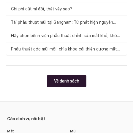
Gangnam.
Chi phí cắt mí đôi, thật vậy sao?
Tái phẫu thuật mũi tại Gangnam: Từ phát hiện nguyên
nhân thất bại đến đề xuất giải pháp
Hãy chọn bệnh viện phẫu thuật chỉnh sửa mắt khó, không
để xảy ra thất bại
Phẫu thuật góc mũi môi: chìa khóa cải thiện gương mặt
cân đối
Về danh sách
Các dịch vụ nổi bật
Mắt
Mũi