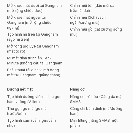
Mở khóe mắt dưới tại Gangnam
Chỉnh mũi tên (đầu mũi sa
(mở rộng chiều dọc)
trễ/mũi dài)
Mở khóe mắt ngoài tại
Chỉnh mũi lệch (vách
Gangnam (mở rộng chiều
ngăn/xương mũi)
ngang)
Chỉnh mũi gồ (cắt xương sống
Tạo hình mí trên tại Gangnam
mũi)
(sụp mí trên)
Mở rộng Big Eye tại Gangnam
(mắt to rõ)
Mí mắt dính tự nhiên Ten-
Minute (không cắt) tại Gangnam
Phẫu thuật tái định vị mỡ bọng
mắt tại Gangnam (quầng thâm)
Đường nét mặt
Nâng cơ
Tạo hình đường viền — thu gọn
Nâng cơ trẻ hóa · Căng da mặt
hàm vuông (V-line)
SMAS
Thu gọn gò má (gò má
Căng chỉ bám dính (má/đường
trước/bên)
hàm)
Tạo hình cằm (cằm lẹm/cằm
Mini lifting (nâng SMAS một
nhô)
phần)