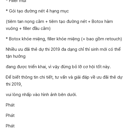
* Filler mũi
* Gói tạo đường nét 4 hạng mục
(tiêm tan nọng cằm + tiêm tạo đường nét + Botox hàm
vuông + filler đầu cằm)
* Botox khóe miệng, filler khóe miệng (+ bao gồm retouch)
Nhiều ưu đãi thẻ dự thi 2019 đa dạng chỉ thí sinh mới có thể
tận hưởng
đang được triển khai, vì vậy đừng bỏ lỡ cơ hội tốt này.
Để biết thông tin chi tiết, tư vấn và giải đáp về ưu đãi thẻ dự
thi 2019,
vui lòng nhấp vào hình ảnh bên dưới.
Phát
Phát
Phát