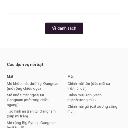
cân đối
Về danh sách
Các dịch vụ nổi bật
Mắt
Mũi
Mở khóe mắt dưới tại Gangnam
Chỉnh mũi tên (đầu mũi sa
(mở rộng chiều dọc)
trễ/mũi dài)
Mở khóe mắt ngoài tại
Chỉnh mũi lệch (vách
Gangnam (mở rộng chiều
ngăn/xương mũi)
ngang)
Chỉnh mũi gồ (cắt xương sống
Tạo hình mí trên tại Gangnam
mũi)
(sụp mí trên)
Mở rộng Big Eye tại Gangnam
(mắt to rõ)