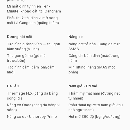
Mí mắt dính tự nhiên Ten-
Minute (không cắt) tại Gangnam
Phẫu thuật tái định vị mỡ bọng
mắt tại Gangnam (quầng thâm)
Đường nét mặt
Nâng cơ
Tạo hình đường viền — thu gọn
Nâng cơ trẻ hóa · Căng da mặt
hàm vuông (V-line)
SMAS
Thu gọn gò má (gò má
Căng chỉ bám dính (má/đường
trước/bên)
hàm)
Tạo hình cằm (cằm lẹm/cằm
Mini lifting (nâng SMAS một
nhô)
phần)
Da liễu
Nam giới · Cơ thể
Thermage FLX (căng da bằng
Thẩm mỹ mắt nam (đường nét
sóng RF)
tự nhiên)
Nâng cơ Onda (căng da bằng vi
Phẫu thuật ngực to nam giới (thu
sóng)
nhỏ ngực nam)
Nâng cơ da · Ultherapy Prime
Hút mỡ 360 độ (bụng/eo/lưng)