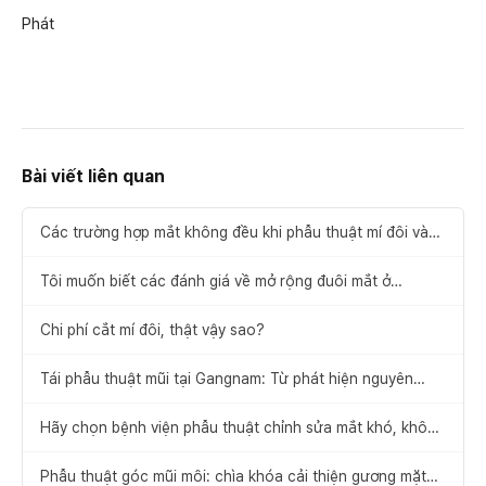
Phát
Bài viết liên quan
Các trường hợp mắt không đều khi phẫu thuật mí đôi và
cách khắc phục
Tôi muốn biết các đánh giá về mở rộng đuôi mắt ở
Gangnam.
Chi phí cắt mí đôi, thật vậy sao?
Tái phẫu thuật mũi tại Gangnam: Từ phát hiện nguyên
nhân thất bại đến đề xuất giải pháp
Hãy chọn bệnh viện phẫu thuật chỉnh sửa mắt khó, không
để xảy ra thất bại
Phẫu thuật góc mũi môi: chìa khóa cải thiện gương mặt