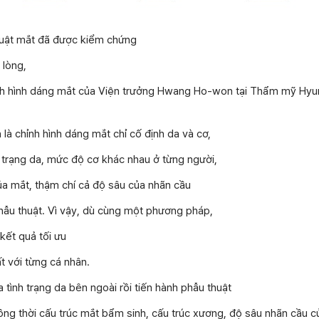
huật mắt đã được kiểm chứng
 lòng,
ỉnh hình dáng mắt của Viện trưởng Hwang Ho-won tại Thẩm mỹ Hyun
là chỉnh hình dáng mắt chỉ cố định da và cơ,
 trạng da, mức độ cơ khác nhau ở từng người,
ủa mắt, thậm chí cả độ sâu của nhãn cầu
phẫu thuật. Vì vậy, dù cùng một phương pháp,
kết quả tối ưu
t với từng cá nhân.
a tình trạng da bên ngoài rồi tiến hành phẫu thuật
ng thời cấu trúc mắt bẩm sinh, cấu trúc xương, độ sâu nhãn cầu c