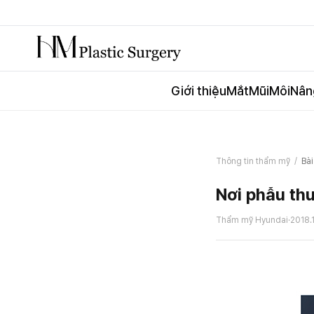
Giới thiệu
Mắt
Mũi
Môi
Nân
Thông tin thẩm mỹ
/
Bài
Nơi phẫu thu
Thẩm mỹ Hyundai
·
2018.