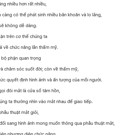
ũng nhiều hơn rất nhiều,
n càng có thể phát sinh nhiều băn khoăn và lo lắng,
 sẽ không dễ dàng.
ận trên cơ thể chúng ta
 cả về chức năng lẫn thẩm mỹ.
à bộ phận quan trọng
à chăm sóc suốt đời; còn về thẩm mỹ,
ức quyết định hình ảnh và ấn tượng của mỗi người.
gọi đôi mắt là cửa sổ tâm hồn,
húng ta thường nhìn vào mắt nhau để giao tiếp.
phẫu thuật mắt giỏi,
đổi sang hình ảnh mong muốn thông qua phẫu thuật mắt,
hiện phương diện chức năng,