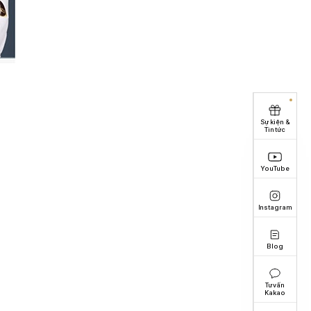
Sự kiện &
Tin tức
YouTube
Instagram
Blog
Tư vấn
Kakao