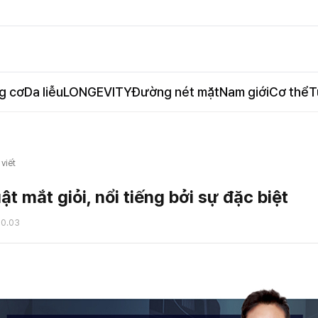
g cơ
Da liễu
LONGEVITY
Đường nét mặt
Nam giới
Cơ thể
T
 viết
ật mắt giỏi, nổi tiếng bởi sự đặc biệt
10.03