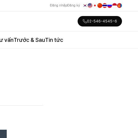
Đăng nhập
Đăng ký
02-546-4545~6
ư vấn
Trước & Sau
Tin tức