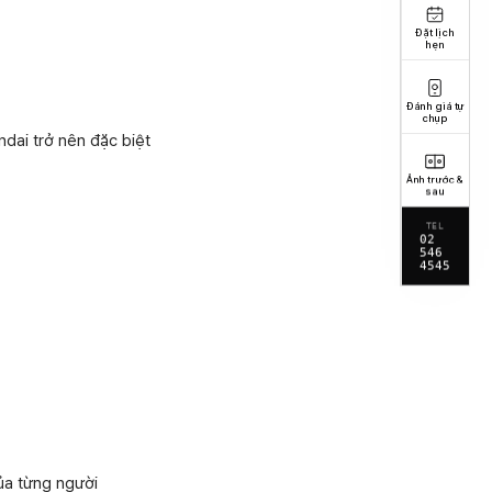
Đặt lịch
hẹn
Đánh giá tự
chụp
dai trở nên đặc biệt
Ảnh trước &
sau
TEL
02
546
4545
ủa từng người