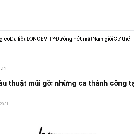
g cơ
Da liễu
LONGEVITY
Đường nét mặt
Nam giới
Cơ thể
T
 viết
ẫu thuật mũi gồ: những ca thành công 
09.11