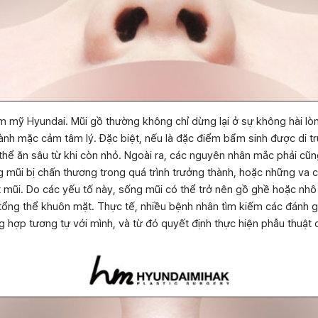
ẩm mỹ Hyundai. Mũi gồ thường không chỉ dừng lại ở sự không hài l
ành mặc cảm tâm lý. Đặc biệt, nếu là đặc điểm bẩm sinh được di t
 thể ăn sâu từ khi còn nhỏ. Ngoài ra, các nguyên nhân mắc phải cũn
mũi bị chấn thương trong quá trình trưởng thành, hoặc những va c
mũi. Do các yếu tố này, sống mũi có thể trở nên gồ ghề hoặc nhô 
tổng thể khuôn mặt. Thực tế, nhiều bệnh nhân tìm kiếm các đánh g
hợp tương tự với mình, và từ đó quyết định thực hiện phẫu thuật 