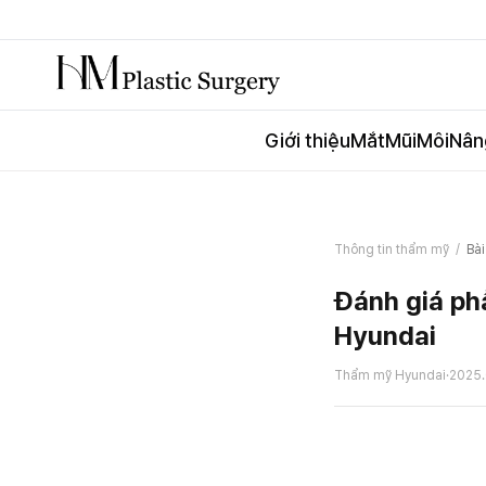
Giới thiệu
Mắt
Mũi
Môi
Nân
Thông tin thẩm mỹ
/
Bài
Đánh giá ph
Hyundai
Thẩm mỹ Hyundai
·
2025.