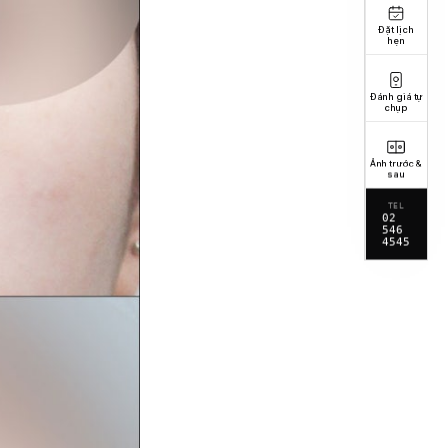
Đặt lịch
hẹn
Đánh giá tự
chụp
Ảnh trước &
sau
TEL
02
546
4545