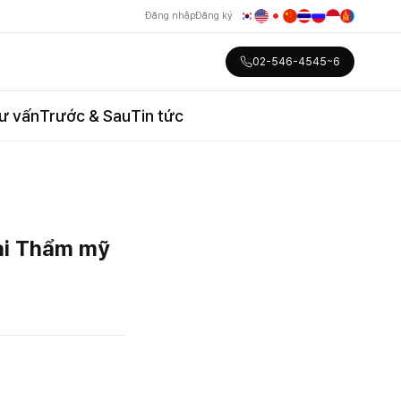
Đăng nhập
Đăng ký
02-546-4545~6
ư vấn
Trước & Sau
Tin tức
tại Thẩm mỹ