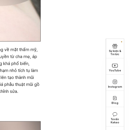
òng về mặt thẩm mỹ,
Sự kiện &
Tin tức
ruyền từ cha mẹ, áp
g khá phổ biến,
hạm nhỏ tích tụ làm
YouTube
lên tạo thành mũi
iá phẫu thuật mũi gồ
Instagram
chỉnh sửa.
Blog
Tư vấn
Kakao