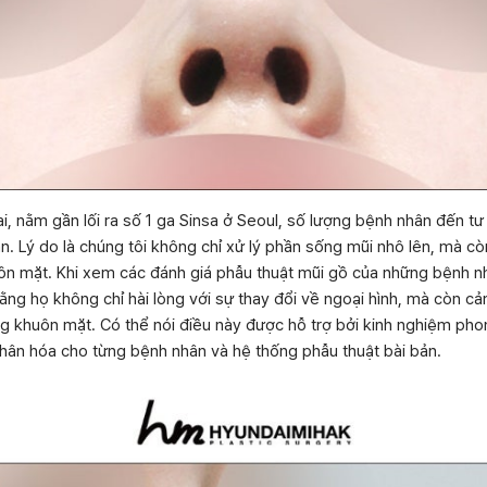
 nằm gần lối ra số 1 ga Sinsa ở Seoul, số lượng bệnh nhân đến tư
. Lý do là chúng tôi không chỉ xử lý phần sống mũi nhô lên, mà cò
ôn mặt. Khi xem các đánh giá phẫu thuật mũi gồ của những bệnh nh
rằng họ không chỉ hài lòng với sự thay đổi về ngoại hình, mà còn c
ng khuôn mặt. Có thể nói điều này được hỗ trợ bởi kinh nghiệm ph
hân hóa cho từng bệnh nhân và hệ thống phẫu thuật bài bản.