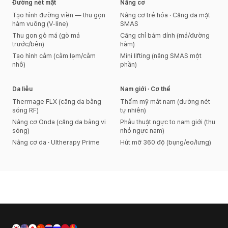
Đường nét mặt
Nâng cơ
Tạo hình đường viền — thu gọn
Nâng cơ trẻ hóa · Căng da mặt
hàm vuông (V-line)
SMAS
Thu gọn gò má (gò má
Căng chỉ bám dính (má/đường
trước/bên)
hàm)
Tạo hình cằm (cằm lẹm/cằm
Mini lifting (nâng SMAS một
nhô)
phần)
Da liễu
Nam giới · Cơ thể
Thermage FLX (căng da bằng
Thẩm mỹ mắt nam (đường nét
sóng RF)
tự nhiên)
Nâng cơ Onda (căng da bằng vi
Phẫu thuật ngực to nam giới (thu
sóng)
nhỏ ngực nam)
Nâng cơ da · Ultherapy Prime
Hút mỡ 360 độ (bụng/eo/lưng)