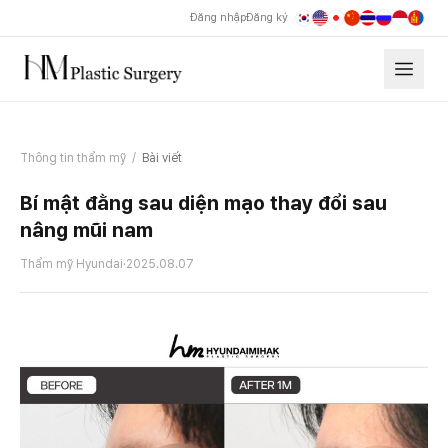
Đăng nhập
Đăng ký
Thông tin thẩm mỹ
/
Bài viết
Bí mật đằng sau diện mạo thay đổi sau
nâng mũi nam
Thẩm mỹ Hyundai
·
2025.08.07