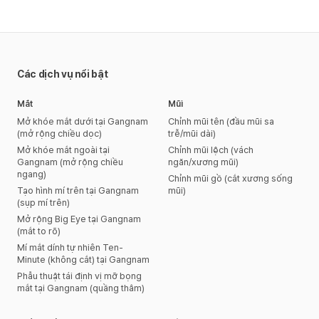
Các dịch vụ nổi bật
Mắt
Mũi
Mở khóe mắt dưới tại Gangnam
Chỉnh mũi tên (đầu mũi sa
(mở rộng chiều dọc)
trễ/mũi dài)
Mở khóe mắt ngoài tại
Chỉnh mũi lệch (vách
Gangnam (mở rộng chiều
ngăn/xương mũi)
ngang)
Chỉnh mũi gồ (cắt xương sống
Tạo hình mí trên tại Gangnam
mũi)
(sụp mí trên)
Mở rộng Big Eye tại Gangnam
(mắt to rõ)
Mí mắt dính tự nhiên Ten-
Minute (không cắt) tại Gangnam
Phẫu thuật tái định vị mỡ bọng
mắt tại Gangnam (quầng thâm)