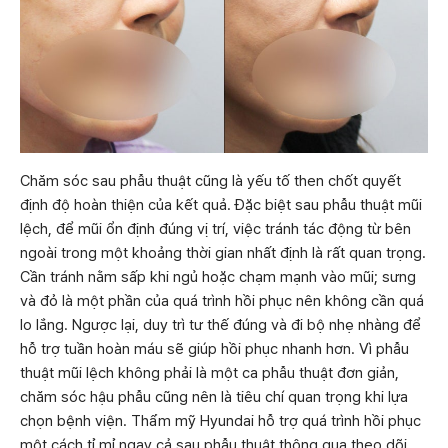
Chăm sóc sau phẫu thuật cũng là yếu tố then chốt quyết
định độ hoàn thiện của kết quả. Đặc biệt sau phẫu thuật mũi
lệch, để mũi ổn định đúng vị trí, việc tránh tác động từ bên
ngoài trong một khoảng thời gian nhất định là rất quan trọng.
Cần tránh nằm sấp khi ngủ hoặc chạm mạnh vào mũi; sưng
và đỏ là một phần của quá trình hồi phục nên không cần quá
lo lắng. Ngược lại, duy trì tư thế đúng và đi bộ nhẹ nhàng để
hỗ trợ tuần hoàn máu sẽ giúp hồi phục nhanh hơn. Vì phẫu
thuật mũi lệch không phải là một ca phẫu thuật đơn giản,
chăm sóc hậu phẫu cũng nên là tiêu chí quan trọng khi lựa
chọn bệnh viện. Thẩm mỹ Hyundai hỗ trợ quá trình hồi phục
một cách tỉ mỉ ngay cả sau phẫu thuật thông qua theo dõi