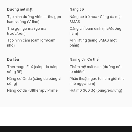
Đường nét mặt
Nâng cơ
Tạo hình đường viền — thu gọn
Nâng cơ trẻ hóa · Căng da mặt
hàm vuông (V-line)
SMAS
Thu gọn gò má (gò má
Căng chỉ bám dính (má/đường
trước/bên)
hàm)
Tạo hình cằm (cằm lẹm/cằm
Mini lifting (nâng SMAS một
nhô)
phần)
Da liễu
Nam giới · Cơ thể
Thermage FLX (căng da bằng
Thẩm mỹ mắt nam (đường nét
sóng RF)
tự nhiên)
Nâng cơ Onda (căng da bằng vi
Phẫu thuật ngực to nam giới (thu
sóng)
nhỏ ngực nam)
Nâng cơ da · Ultherapy Prime
Hút mỡ 360 độ (bụng/eo/lưng)