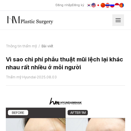
Đăng nhập
Đăng ký
Thông tin thẩm mỹ
/
Bài viết
Vì sao chi phí phẫu thuật mũi lệch lại khác
nhau rất nhiều ở mỗi người
Thẩm mỹ Hyundai
·
2025.08.03