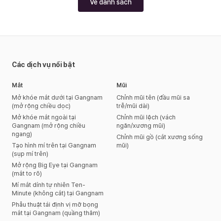
Về danh sách
Các dịch vụ nổi bật
Mắt
Mũi
Mở khóe mắt dưới tại Gangnam
Chỉnh mũi tên (đầu mũi sa
(mở rộng chiều dọc)
trễ/mũi dài)
Mở khóe mắt ngoài tại
Chỉnh mũi lệch (vách
Gangnam (mở rộng chiều
ngăn/xương mũi)
ngang)
Chỉnh mũi gồ (cắt xương sống
Tạo hình mí trên tại Gangnam
mũi)
(sụp mí trên)
Mở rộng Big Eye tại Gangnam
(mắt to rõ)
Mí mắt dính tự nhiên Ten-
Minute (không cắt) tại Gangnam
Phẫu thuật tái định vị mỡ bọng
mắt tại Gangnam (quầng thâm)