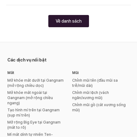
Về danh sách
Các dịch vụ nổi bật
Mắt
Mũi
Mở khóe mắt dưới tại Gangnam
Chỉnh mũi tên (đầu mũi sa
(mở rộng chiều dọc)
trễ/mũi dài)
Mở khóe mắt ngoài tại
Chỉnh mũi lệch (vách
Gangnam (mở rộng chiều
ngăn/xương mũi)
ngang)
Chỉnh mũi gồ (cắt xương sống
Tạo hình mí trên tại Gangnam
mũi)
(sụp mí trên)
Mở rộng Big Eye tại Gangnam
(mắt to rõ)
Mí mắt dính tự nhiên Ten-