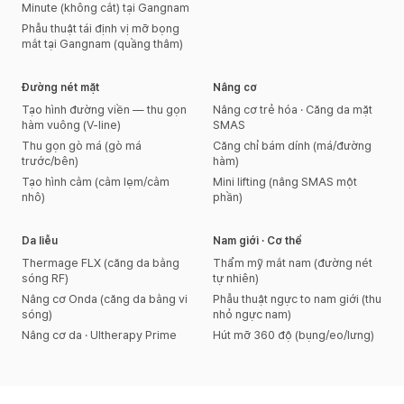
Minute (không cắt) tại Gangnam
Phẫu thuật tái định vị mỡ bọng
mắt tại Gangnam (quầng thâm)
Đường nét mặt
Nâng cơ
Tạo hình đường viền — thu gọn
Nâng cơ trẻ hóa · Căng da mặt
hàm vuông (V-line)
SMAS
Thu gọn gò má (gò má
Căng chỉ bám dính (má/đường
trước/bên)
hàm)
Tạo hình cằm (cằm lẹm/cằm
Mini lifting (nâng SMAS một
nhô)
phần)
Da liễu
Nam giới · Cơ thể
Thermage FLX (căng da bằng
Thẩm mỹ mắt nam (đường nét
sóng RF)
tự nhiên)
Nâng cơ Onda (căng da bằng vi
Phẫu thuật ngực to nam giới (thu
sóng)
nhỏ ngực nam)
Nâng cơ da · Ultherapy Prime
Hút mỡ 360 độ (bụng/eo/lưng)