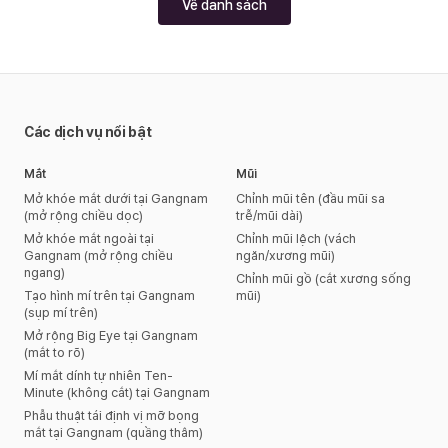
Về danh sách
Các dịch vụ nổi bật
Mắt
Mũi
Mở khóe mắt dưới tại Gangnam
Chỉnh mũi tên (đầu mũi sa
(mở rộng chiều dọc)
trễ/mũi dài)
Mở khóe mắt ngoài tại
Chỉnh mũi lệch (vách
Gangnam (mở rộng chiều
ngăn/xương mũi)
ngang)
Chỉnh mũi gồ (cắt xương sống
Tạo hình mí trên tại Gangnam
mũi)
(sụp mí trên)
Mở rộng Big Eye tại Gangnam
(mắt to rõ)
Mí mắt dính tự nhiên Ten-
Minute (không cắt) tại Gangnam
Phẫu thuật tái định vị mỡ bọng
mắt tại Gangnam (quầng thâm)