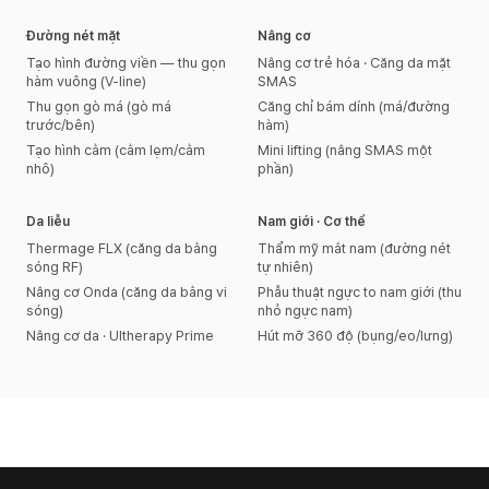
Đường nét mặt
Nâng cơ
Tạo hình đường viền — thu gọn
Nâng cơ trẻ hóa · Căng da mặt
hàm vuông (V-line)
SMAS
Thu gọn gò má (gò má
Căng chỉ bám dính (má/đường
trước/bên)
hàm)
Tạo hình cằm (cằm lẹm/cằm
Mini lifting (nâng SMAS một
nhô)
phần)
Da liễu
Nam giới · Cơ thể
Thermage FLX (căng da bằng
Thẩm mỹ mắt nam (đường nét
sóng RF)
tự nhiên)
Nâng cơ Onda (căng da bằng vi
Phẫu thuật ngực to nam giới (thu
sóng)
nhỏ ngực nam)
Nâng cơ da · Ultherapy Prime
Hút mỡ 360 độ (bụng/eo/lưng)