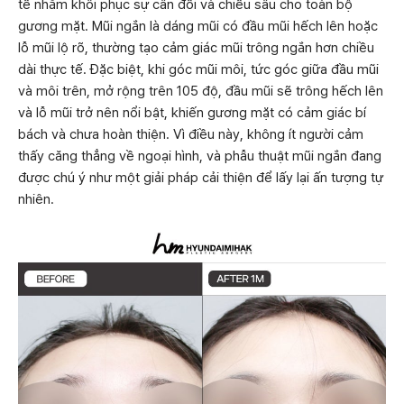
tế nhằm khôi phục sự cân đối và chiều sâu cho toàn bộ
gương mặt. Mũi ngắn là dáng mũi có đầu mũi hếch lên hoặc
lỗ mũi lộ rõ, thường tạo cảm giác mũi trông ngắn hơn chiều
dài thực tế. Đặc biệt, khi góc mũi môi, tức góc giữa đầu mũi
và môi trên, mở rộng trên 105 độ, đầu mũi sẽ trông hếch lên
và lỗ mũi trở nên nổi bật, khiến gương mặt có cảm giác bí
bách và chưa hoàn thiện. Vì điều này, không ít người cảm
thấy căng thẳng về ngoại hình, và phẫu thuật mũi ngắn đang
được chú ý như một giải pháp cải thiện để lấy lại ấn tượng tự
nhiên.