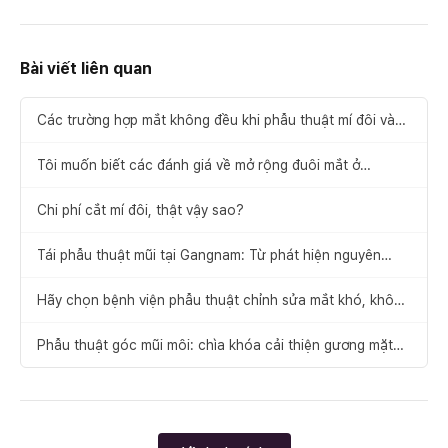
Bài viết liên quan
Các trường hợp mắt không đều khi phẫu thuật mí đôi và
cách khắc phục
Tôi muốn biết các đánh giá về mở rộng đuôi mắt ở
Gangnam.
Chi phí cắt mí đôi, thật vậy sao?
Tái phẫu thuật mũi tại Gangnam: Từ phát hiện nguyên
nhân thất bại đến đề xuất giải pháp
Hãy chọn bệnh viện phẫu thuật chỉnh sửa mắt khó, không
để xảy ra thất bại
Phẫu thuật góc mũi môi: chìa khóa cải thiện gương mặt
cân đối