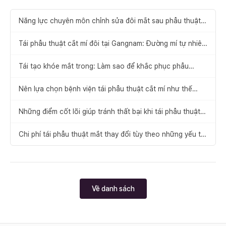
Năng lực chuyên môn chỉnh sửa đôi mắt sau phẫu thuật
mắt thất bại
Tái phẫu thuật cắt mí đôi tại Gangnam: Đường mí tự nhiên
khiến bạn yêu ngay từ ánh nhìn đầu tiên
Tái tạo khóe mắt trong: Làm sao để khắc phục phẫu
thuật mở khóe mắt trong bị hỏng
Nên lựa chọn bệnh viện tái phẫu thuật cắt mí như thế
nào?
Những điểm cốt lõi giúp tránh thất bại khi tái phẫu thuật
mắt tại thẩm mỹ viện
Chi phí tái phẫu thuật mắt thay đổi tùy theo những yếu tố
nào?
Về danh sách