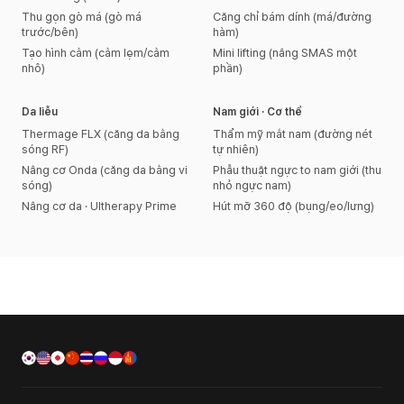
Thu gọn gò má (gò má
Căng chỉ bám dính (má/đường
trước/bên)
hàm)
Tạo hình cằm (cằm lẹm/cằm
Mini lifting (nâng SMAS một
nhô)
phần)
Da liễu
Nam giới · Cơ thể
Thermage FLX (căng da bằng
Thẩm mỹ mắt nam (đường nét
sóng RF)
tự nhiên)
Nâng cơ Onda (căng da bằng vi
Phẫu thuật ngực to nam giới (thu
sóng)
nhỏ ngực nam)
Nâng cơ da · Ultherapy Prime
Hút mỡ 360 độ (bụng/eo/lưng)