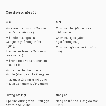
Các dịch vụ nổi bật
Mắt
Mũi
Mở khóe mắt dưới tại Gangnam
Chỉnh mũi tên (đầu mũi sa
(mở rộng chiều dọc)
trễ/mũi dài)
Mở khóe mắt ngoài tại
Chỉnh mũi lệch (vách
Gangnam (mở rộng chiều
ngăn/xương mũi)
ngang)
Chỉnh mũi gồ (cắt xương sống
Tạo hình mí trên tại Gangnam
mũi)
(sụp mí trên)
Mở rộng Big Eye tại Gangnam
(mắt to rõ)
Mí mắt dính tự nhiên Ten-
Minute (không cắt) tại Gangnam
Phẫu thuật tái định vị mỡ bọng
mắt tại Gangnam (quầng thâm)
Đường nét mặt
Nâng cơ
Tạo hình đường viền — thu gọn
Nâng cơ trẻ hóa · Căng da mặt
hàm vuông (V-line)
SMAS