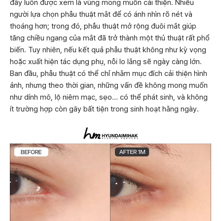
đây luôn được xem là vùng mong muốn cải thiện. Nhiều
người lựa chọn phẫu thuật mắt để có ánh nhìn rõ nét và
thoáng hơn; trong đó, phẫu thuật mở rộng đuôi mắt giúp
tăng chiều ngang của mắt đã trở thành một thủ thuật rất phổ
biến. Tuy nhiên, nếu kết quả phẫu thuật không như kỳ vọng
hoặc xuất hiện tác dụng phụ, nỗi lo lắng sẽ ngày càng lớn.
Ban đầu, phẫu thuật có thể chỉ nhằm mục đích cải thiện hình
ảnh, nhưng theo thời gian, những vấn đề không mong muốn
như dính mô, lộ niêm mạc, sẹo... có thể phát sinh, và không
ít trường hợp còn gây bất tiện trong sinh hoạt hằng ngày.