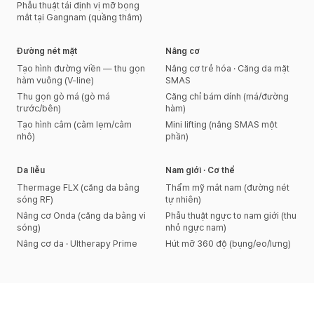
Phẫu thuật tái định vị mỡ bọng
mắt tại Gangnam (quầng thâm)
Đường nét mặt
Nâng cơ
Tạo hình đường viền — thu gọn
Nâng cơ trẻ hóa · Căng da mặt
hàm vuông (V-line)
SMAS
Thu gọn gò má (gò má
Căng chỉ bám dính (má/đường
trước/bên)
hàm)
Tạo hình cằm (cằm lẹm/cằm
Mini lifting (nâng SMAS một
nhô)
phần)
Da liễu
Nam giới · Cơ thể
Thermage FLX (căng da bằng
Thẩm mỹ mắt nam (đường nét
sóng RF)
tự nhiên)
Nâng cơ Onda (căng da bằng vi
Phẫu thuật ngực to nam giới (thu
sóng)
nhỏ ngực nam)
Nâng cơ da · Ultherapy Prime
Hút mỡ 360 độ (bụng/eo/lưng)