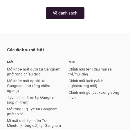
Về danh sách
Các dịch vụ nổi bật
Mắt
Mũi
Mở khóe mắt dưới tại Gangnam
Chỉnh mũi tên (đầu mũi sa
(mở rộng chiều dọc)
trễ/mũi dài)
Mở khóe mắt ngoài tại
Chỉnh mũi lệch (vách
Gangnam (mở rộng chiều
ngăn/xương mũi)
ngang)
Chỉnh mũi gồ (cắt xương sống
Tạo hình mí trên tại Gangnam
mũi)
(sụp mí trên)
Mở rộng Big Eye tại Gangnam
(mắt to rõ)
Mí mắt dính tự nhiên Ten-
Minute (không cắt) tại Gangnam