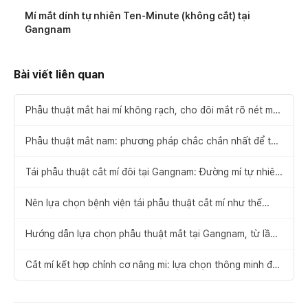
Mí mắt dính tự nhiên Ten-Minute (không cắt) tại
Gangnam
Bài viết liên quan
Phẫu thuật mắt hai mí không rạch, cho đôi mắt rõ nét mà
không lo sẹo
Phẫu thuật mắt nam: phương pháp chắc chắn nhất để tạo
ấn tượng đầu tiên rõ nét
Tái phẫu thuật cắt mí đôi tại Gangnam: Đường mí tự nhiên
khiến bạn yêu ngay từ ánh nhìn đầu tiên
Nên lựa chọn bệnh viện tái phẫu thuật cắt mí như thế
nào?
Hướng dẫn lựa chọn phẫu thuật mắt tại Gangnam, từ lần
đầu đến phẫu thuật chỉnh sửa
Cắt mí kết hợp chỉnh cơ nâng mi: lựa chọn thông minh để
cải thiện dáng mắt