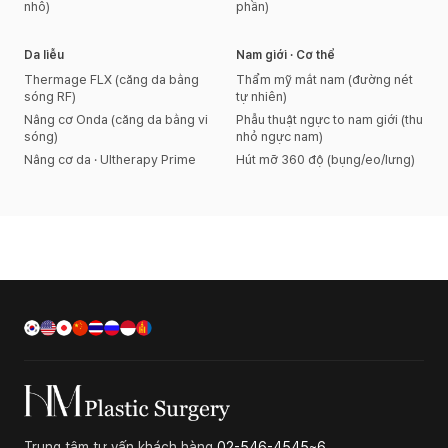
nhô)
phần)
Da liễu
Nam giới · Cơ thể
Thermage FLX (căng da bằng
Thẩm mỹ mắt nam (đường nét
sóng RF)
tự nhiên)
Nâng cơ Onda (căng da bằng vi
Phẫu thuật ngực to nam giới (thu
sóng)
nhỏ ngực nam)
Nâng cơ da · Ultherapy Prime
Hút mỡ 360 độ (bụng/eo/lưng)
Trung tâm tư vấn khách hàng
02-546-4545~6