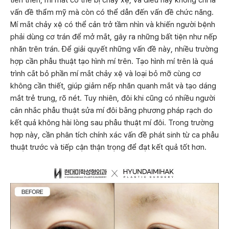
tiến triển, mí mắt có thể bị chảy xệ, và điều này không chỉ là
vấn đề thẩm mỹ mà còn có thể dẫn đến vấn đề chức năng.
Mí mắt chảy xệ có thể cản trở tầm nhìn và khiến người bệnh
phải dùng cơ trán để mở mắt, gây ra những bất tiện như nếp
nhăn trên trán. Để giải quyết những vấn đề này, nhiều trường
hợp cần phẫu thuật tạo hình mí trên. Tạo hình mí trên là quá
trình cắt bỏ phần mí mắt chảy xệ và loại bỏ mỡ cùng cơ
không cần thiết, giúp giảm nếp nhăn quanh mắt và tạo dáng
mắt trẻ trung, rõ nét. Tuy nhiên, đôi khi cũng có nhiều người
cân nhắc phẫu thuật sửa mí đôi bằng phương pháp rạch do
kết quả không hài lòng sau phẫu thuật mí đôi. Trong trường
hợp này, cần phân tích chính xác vấn đề phát sinh từ ca phẫu
thuật trước và tiếp cận thận trọng để đạt kết quả tốt hơn.