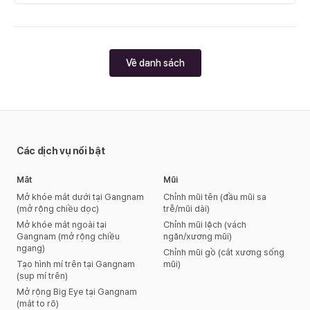
tốt
Về danh sách
Các dịch vụ nổi bật
Mắt
Mũi
Mở khóe mắt dưới tại Gangnam
Chỉnh mũi tên (đầu mũi sa
(mở rộng chiều dọc)
trễ/mũi dài)
Mở khóe mắt ngoài tại
Chỉnh mũi lệch (vách
Gangnam (mở rộng chiều
ngăn/xương mũi)
ngang)
Chỉnh mũi gồ (cắt xương sống
Tạo hình mí trên tại Gangnam
mũi)
(sụp mí trên)
Mở rộng Big Eye tại Gangnam
(mắt to rõ)