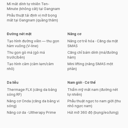
Mí mắt dính tự nhiên Ten-
Minute (không cắt) tại Gangnam
Phẫu thuật tái định vị mỡ bọng
mắt tại Gangnam (quầng thâm)
Đường nét mặt
Nâng cơ
Tạo hình đường viền — thu gọn
Nâng cơ trẻ hóa · Căng da mặt
hàm vuông (V-line)
SMAS
Thu gọn gò má (gò má
Căng chỉ bám dính (má/đường
trước/bên)
hàm)
Tạo hình cằm (cằm lẹm/cằm
Mini lifting (nâng SMAS một
nhô)
phần)
Da liễu
Nam giới · Cơ thể
Thermage FLX (căng da bằng
Thẩm mỹ mắt nam (đường nét
sóng RF)
tự nhiên)
Nâng cơ Onda (căng da bằng vi
Phẫu thuật ngực to nam giới (thu
sóng)
nhỏ ngực nam)
Nâng cơ da · Ultherapy Prime
Hút mỡ 360 độ (bụng/eo/lưng)