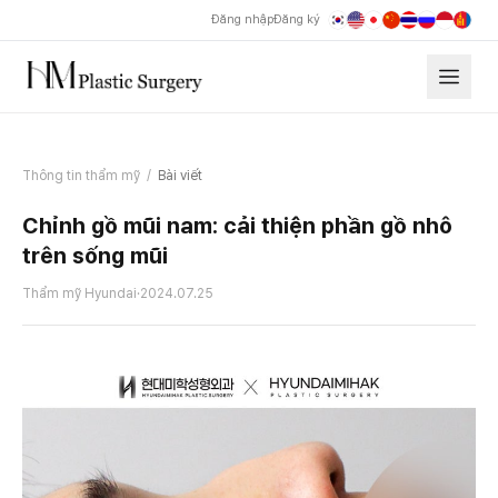
Đăng nhập
Đăng ký
Thông tin thẩm mỹ
/
Bài viết
Chỉnh gồ mũi nam: cải thiện phần gồ nhô
trên sống mũi
Thẩm mỹ Hyundai
·
2024.07.25