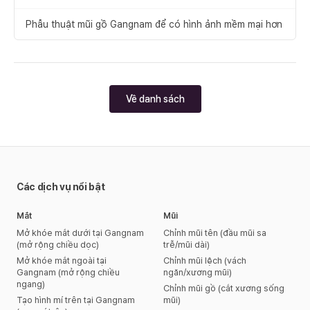
Phẫu thuật mũi gồ Gangnam để có hình ảnh mềm mại hơn
Về danh sách
Các dịch vụ nổi bật
Mắt
Mũi
Mở khóe mắt dưới tại Gangnam
Chỉnh mũi tên (đầu mũi sa
(mở rộng chiều dọc)
trễ/mũi dài)
Mở khóe mắt ngoài tại
Chỉnh mũi lệch (vách
Gangnam (mở rộng chiều
ngăn/xương mũi)
ngang)
Chỉnh mũi gồ (cắt xương sống
Tạo hình mí trên tại Gangnam
mũi)