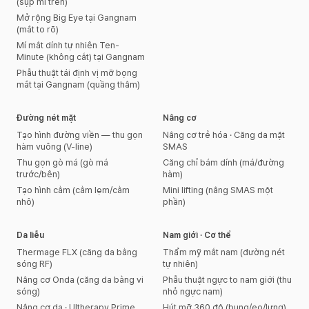
(sụp mí trên)
Mở rộng Big Eye tại Gangnam
(mắt to rõ)
Mí mắt dính tự nhiên Ten-
Minute (không cắt) tại Gangnam
Phẫu thuật tái định vị mỡ bọng
mắt tại Gangnam (quầng thâm)
Đường nét mặt
Nâng cơ
Tạo hình đường viền — thu gọn
Nâng cơ trẻ hóa · Căng da mặt
hàm vuông (V-line)
SMAS
Thu gọn gò má (gò má
Căng chỉ bám dính (má/đường
trước/bên)
hàm)
Tạo hình cằm (cằm lẹm/cằm
Mini lifting (nâng SMAS một
nhô)
phần)
Da liễu
Nam giới · Cơ thể
Thermage FLX (căng da bằng
Thẩm mỹ mắt nam (đường nét
sóng RF)
tự nhiên)
Nâng cơ Onda (căng da bằng vi
Phẫu thuật ngực to nam giới (thu
sóng)
nhỏ ngực nam)
Nâng cơ da · Ultherapy Prime
Hút mỡ 360 độ (bụng/eo/lưng)