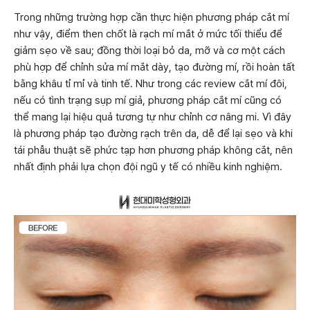
Trong những trường hợp cần thực hiện phương pháp cắt mí
như vậy, điểm then chốt là rạch mí mắt ở mức tối thiểu để
giảm sẹo về sau; đồng thời loại bỏ da, mỡ và cơ một cách
phù hợp để chỉnh sửa mí mắt dày, tạo đường mí, rồi hoàn tất
bằng khâu tỉ mỉ và tinh tế. Như trong các review cắt mí đôi,
nếu có tình trạng sụp mí giả, phương pháp cắt mí cũng có
thể mang lại hiệu quả tương tự như chỉnh cơ nâng mi. Vì đây
là phương pháp tạo đường rạch trên da, dễ để lại sẹo và khi
tái phẫu thuật sẽ phức tạp hơn phương pháp không cắt, nên
nhất định phải lựa chọn đội ngũ y tế có nhiều kinh nghiệm.