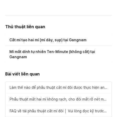
Thủ thuật liên quan
Cắt mí tạo hai mí (mí dày, sụp) tại Gangnam
Mí mắt dính tự nhiên Ten-Minute (không cắt) tại
Gangnam
Bài viết liên quan
Làm thế nào để phẫu thuật cắt mí đôi được thực hiện an
toàn
Phẫu thuật mắt hai mí không rạch, cho đôi mắt rõ nét mà
không lo sẹo
FAQ về tái phẫu thuật cắt mí đôi │ Vui lòng đọc kỹ trước
khi quyết định tái phẫu thuật