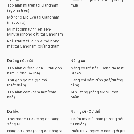
Chỉnh mũi gồ (cắt xương sống
Tạo hình mí trên tại Gangnam
mũi)
(sụp mí trên)
Mở rộng Big Eye tại Gangnam
(mắt to rõ)
Mí mắt dính tự nhiên Ten-
Minute (không cắt) tại Gangnam
Phẫu thuật tái định vị mỡ bọng
mắt tại Gangnam (quầng thâm)
Đường nét mặt
Nâng cơ
Tạo hình đường viền — thu gọn
Nâng cơ trẻ hóa · Căng da mặt
hàm vuông (V-line)
SMAS
Thu gọn gò má (gò má
Căng chỉ bám dính (má/đường
trước/bên)
hàm)
Tạo hình cằm (cằm lẹm/cằm
Mini lifting (nâng SMAS một
nhô)
phần)
Da liễu
Nam giới · Cơ thể
Thermage FLX (căng da bằng
Thẩm mỹ mắt nam (đường nét
sóng RF)
tự nhiên)
Nâng cơ Onda (căng da bằng vi
Phẫu thuật ngực to nam giới (thu