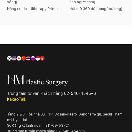
sóng)
nhỏ ngực nam)
Nâng cơ da · Ultherapy Prime
Hút mỡ 360 độ (bụng/eo/lưng)
Trung tâm tư vấn khách hàng
02-546-4545~6
KakaoTalk
Tầng 2 & 6, Tòa nhà Suil, 114 Dosan-daero, Gangnam-gu, Seoul
Thẩm
mỹ Hyundai
Số đăng ký kinh doanh
211-09-53721
Trung tâm tư vấn khách hàng
02-546-4545~6