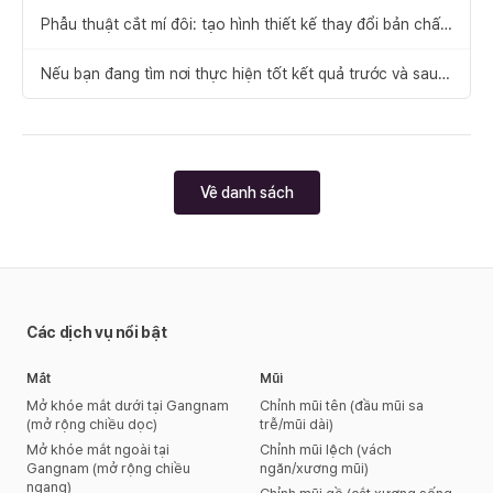
Phẫu thuật cắt mí đôi: tạo hình thiết kế thay đổi bản chất
đôi mắt｜Tổng hợp đầy đủ phương pháp phẫu thuật, mức
độ hài lòng và cách hồi phục
Nếu bạn đang tìm nơi thực hiện tốt kết quả trước và sau
phẫu thuật nhấn mí tự nhiên
Về danh sách
Các dịch vụ nổi bật
Mắt
Mũi
Mở khóe mắt dưới tại Gangnam
Chỉnh mũi tên (đầu mũi sa
(mở rộng chiều dọc)
trễ/mũi dài)
Mở khóe mắt ngoài tại
Chỉnh mũi lệch (vách
Gangnam (mở rộng chiều
ngăn/xương mũi)
ngang)