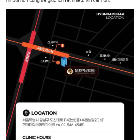
mí đôi hơn cũng sẽ giúp ích rất nhiều. Xin cảm ơn.