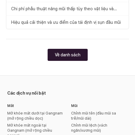
tù
Chi phí phẫu thuật nâng mũi thấp tùy theo vật liệu và
hạng mục thực hiện
Hiệu quả cải thiện và ưu điểm của tái định vị sụn đầu mũi
Về danh sách
Các dịch vụ nổi bật
Mắt
Mũi
Mở khóe mắt dưới tại Gangnam
Chỉnh mũi tên (đầu mũi sa
(mở rộng chiều dọc)
trễ/mũi dài)
Mở khóe mắt ngoài tại
Chỉnh mũi lệch (vách
Gangnam (mở rộng chiều
ngăn/xương mũi)