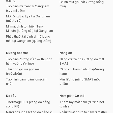
ngang)
Chỉnh mũi gồ (cắt xương sống
Tạo hình mí trên tại Gangnam
mũi)
(sụp mí trên)
Mở rộng Big Eye tại Gangnam
(mắt to rõ)
Mí mắt dính tự nhiên Ten-
Minute (không cắt) tại Gangnam
Phẫu thuật tái định vị mỡ bọng
mắt tại Gangnam (quầng thâm)
Đường nét mặt
Nâng cơ
Tạo hình đường viền — thu gọn
Nâng cơ trẻ hóa · Căng da mặt
hàm vuông (V-line)
SMAS
Thu gọn gò má (gò má
Căng chỉ bám dính (má/đường
trước/bên)
hàm)
Tạo hình cằm (cằm lẹm/cằm
Mini lifting (nâng SMAS một
nhô)
phần)
Da liễu
Nam giới · Cơ thể
Thermage FLX (căng da bằng
Thẩm mỹ mắt nam (đường nét
sóng RF)
tự nhiên)
Nâng cơ Onda (căng da bằng vi
Phẫu thuật ngực to nam giới (thu