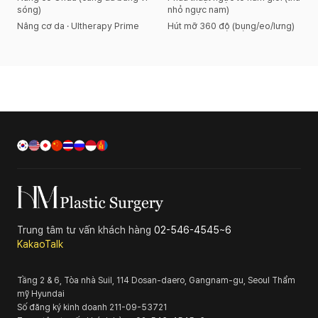
sóng)
nhỏ ngực nam)
Nâng cơ da · Ultherapy Prime
Hút mỡ 360 độ (bụng/eo/lưng)
Trung tâm tư vấn khách hàng
02-546-4545~6
KakaoTalk
Tầng 2 & 6, Tòa nhà Suil, 114 Dosan-daero, Gangnam-gu, Seoul
Thẩm
mỹ Hyundai
Số đăng ký kinh doanh
211-09-53721