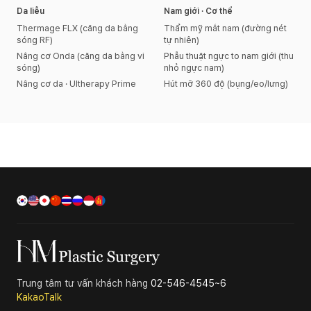
Da liễu
Nam giới · Cơ thể
Thermage FLX (căng da bằng
Thẩm mỹ mắt nam (đường nét
sóng RF)
tự nhiên)
Nâng cơ Onda (căng da bằng vi
Phẫu thuật ngực to nam giới (thu
sóng)
nhỏ ngực nam)
Nâng cơ da · Ultherapy Prime
Hút mỡ 360 độ (bụng/eo/lưng)
Trung tâm tư vấn khách hàng
02-546-4545~6
KakaoTalk