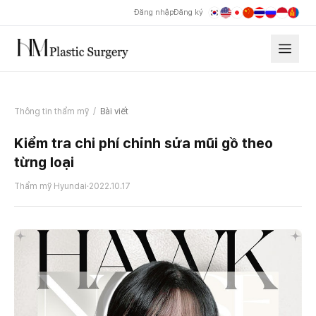
Đăng nhập
Đăng ký
Thông tin thẩm mỹ
/
Bài viết
Kiểm tra chi phí chỉnh sửa mũi gồ theo
từng loại
Thẩm mỹ Hyundai
·
2022.10.17