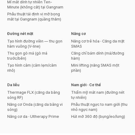
Mí mắt dính tự nhiên Ten-
Minute (không cắt) tại Gangnam
Phẫu thuật tái định vị mỡ bọng
mắt tại Gangnam (quầng thâm)
Đường nét mặt
Nâng cơ
Tạo hình đường viền — thu gọn
Nâng cơ trẻ hóa · Căng da mặt
hàm vuông (V-line)
SMAS
Thu gọn gò má (gò má
Căng chỉ bám dính (má/đường
trước/bên)
hàm)
Tạo hình cằm (cằm lẹm/cằm
Mini lifting (nâng SMAS một
nhô)
phần)
Da liễu
Nam giới · Cơ thể
Thermage FLX (căng da bằng
Thẩm mỹ mắt nam (đường nét
sóng RF)
tự nhiên)
Nâng cơ Onda (căng da bằng vi
Phẫu thuật ngực to nam giới (thu
sóng)
nhỏ ngực nam)
Nâng cơ da · Ultherapy Prime
Hút mỡ 360 độ (bụng/eo/lưng)