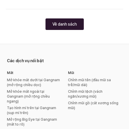
Về danh sách
Các dịch vụ nổi bật
Mắt
Mũi
Mở khóe mắt dưới tại Gangnam
Chỉnh mũi tên (đầu mũi sa
(mở rộng chiều dọc)
trễ/mũi dài)
Mở khóe mắt ngoài tại
Chỉnh mũi lệch (vách
Gangnam (mở rộng chiều
ngăn/xương mũi)
ngang)
Chỉnh mũi gồ (cắt xương sống
Tạo hình mí trên tại Gangnam
mũi)
(sụp mí trên)
Mở rộng Big Eye tại Gangnam
(mắt to rõ)