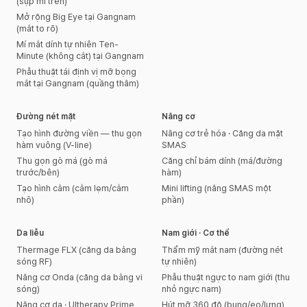
(sụp mí trên)
Mở rộng Big Eye tại Gangnam
(mắt to rõ)
Mí mắt dính tự nhiên Ten-
Minute (không cắt) tại Gangnam
Phẫu thuật tái định vị mỡ bọng
mắt tại Gangnam (quầng thâm)
Đường nét mặt
Nâng cơ
Tạo hình đường viền — thu gọn
Nâng cơ trẻ hóa · Căng da mặt
hàm vuông (V-line)
SMAS
Thu gọn gò má (gò má
Căng chỉ bám dính (má/đường
trước/bên)
hàm)
Tạo hình cằm (cằm lẹm/cằm
Mini lifting (nâng SMAS một
nhô)
phần)
Da liễu
Nam giới · Cơ thể
Thermage FLX (căng da bằng
Thẩm mỹ mắt nam (đường nét
sóng RF)
tự nhiên)
Nâng cơ Onda (căng da bằng vi
Phẫu thuật ngực to nam giới (thu
sóng)
nhỏ ngực nam)
Nâng cơ da · Ultherapy Prime
Hút mỡ 360 độ (bụng/eo/lưng)