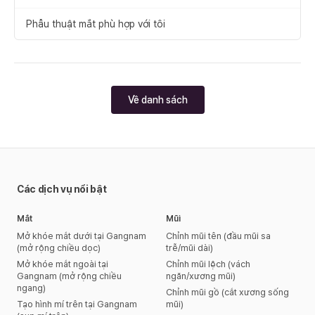
Phẫu thuật mắt phù hợp với tôi
Về danh sách
Các dịch vụ nổi bật
Mắt
Mũi
Mở khóe mắt dưới tại Gangnam
Chỉnh mũi tên (đầu mũi sa
(mở rộng chiều dọc)
trễ/mũi dài)
Mở khóe mắt ngoài tại
Chỉnh mũi lệch (vách
Gangnam (mở rộng chiều
ngăn/xương mũi)
ngang)
Chỉnh mũi gồ (cắt xương sống
Tạo hình mí trên tại Gangnam
mũi)