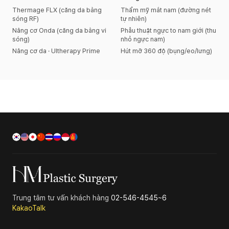
Thermage FLX (căng da bằng
Thẩm mỹ mắt nam (đường nét
sóng RF)
tự nhiên)
Nâng cơ Onda (căng da bằng vi
Phẫu thuật ngực to nam giới (thu
sóng)
nhỏ ngực nam)
Nâng cơ da · Ultherapy Prime
Hút mỡ 360 độ (bụng/eo/lưng)
Trung tâm tư vấn khách hàng
02-546-4545~6
KakaoTalk