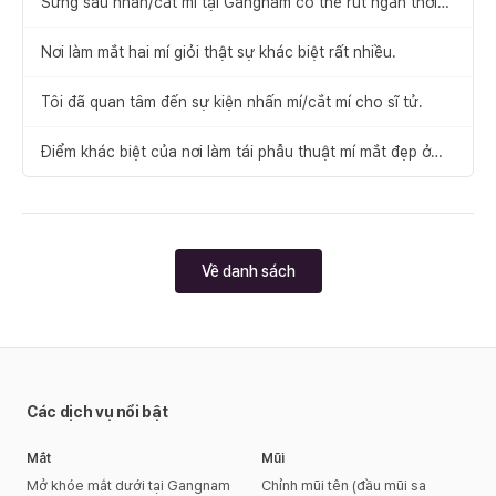
Sưng sau nhấn/cắt mí tại Gangnam có thể rút ngắn thời
gian hồi phục không?
Nơi làm mắt hai mí giỏi thật sự khác biệt rất nhiều.
Tôi đã quan tâm đến sự kiện nhấn mí/cắt mí cho sĩ tử.
Điểm khác biệt của nơi làm tái phẫu thuật mí mắt đẹp ở
Gangnam là như thế này.
Về danh sách
Các dịch vụ nổi bật
Mắt
Mũi
Mở khóe mắt dưới tại Gangnam
Chỉnh mũi tên (đầu mũi sa