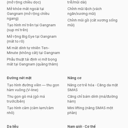
(mở rộng chiều dọc)
trễ/mũi dài)
Mở khóe mắt ngoài tại
Chỉnh mũi lệch (vách
Gangnam (mở rộng chiều
ngăn/xương mũi)
ngang)
Chỉnh mũi gồ (cắt xương sống
Tạo hình mí trên tại Gangnam
mũi)
(sụp mí trên)
Mở rộng Big Eye tại Gangnam
(mắt to rõ)
Mí mắt dính tự nhiên Ten-
Minute (không cắt) tại Gangnam
Phẫu thuật tái định vị mỡ bọng
mắt tại Gangnam (quầng thâm)
Đường nét mặt
Nâng cơ
Tạo hình đường viền — thu gọn
Nâng cơ trẻ hóa · Căng da mặt
hàm vuông (V-line)
SMAS
Thu gọn gò má (gò má
Căng chỉ bám dính (má/đường
trước/bên)
hàm)
Tạo hình cằm (cằm lẹm/cằm
Mini lifting (nâng SMAS một
nhô)
phần)
Da liễu
Nam giới · Cơ thể