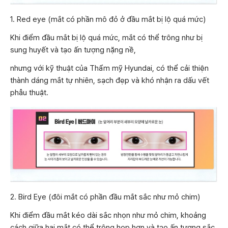
1. Red eye (mắt có phần mô đỏ ở đầu mắt bị lộ quá mức)
Khi điểm đầu mắt bị lộ quá mức, mắt có thể trông như bị
sung huyết và tạo ấn tượng nặng nề,
nhưng với kỹ thuật của Thẩm mỹ Hyundai, có thể cải thiện
thành dáng mắt tự nhiên, sạch đẹp và khó nhận ra dấu vết
phẫu thuật.
2. Bird Eye (đôi mắt có phần đầu mắt sắc như mỏ chim)
Khi điểm đầu mắt kéo dài sắc nhọn như mỏ chim, khoảng
cách giữa hai mắt có thể trông hẹp hơn và tạo ấn tượng sắc