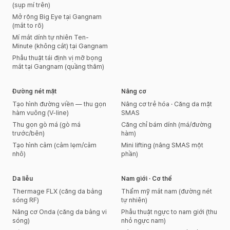
(sụp mí trên)
Mở rộng Big Eye tại Gangnam
(mắt to rõ)
Mí mắt dính tự nhiên Ten-
Minute (không cắt) tại Gangnam
Phẫu thuật tái định vị mỡ bọng
mắt tại Gangnam (quầng thâm)
Đường nét mặt
Nâng cơ
Tạo hình đường viền — thu gọn
Nâng cơ trẻ hóa · Căng da mặt
hàm vuông (V-line)
SMAS
Thu gọn gò má (gò má
Căng chỉ bám dính (má/đường
trước/bên)
hàm)
Tạo hình cằm (cằm lẹm/cằm
Mini lifting (nâng SMAS một
nhô)
phần)
Da liễu
Nam giới · Cơ thể
Thermage FLX (căng da bằng
Thẩm mỹ mắt nam (đường nét
sóng RF)
tự nhiên)
Nâng cơ Onda (căng da bằng vi
Phẫu thuật ngực to nam giới (thu
sóng)
nhỏ ngực nam)