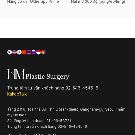
Nâng cơ da · Ultherapy Prime
Hút mỡ 360 độ (bụng/eo/lưng)
Trung tâm tư vấn khách hàng
02-546-4545~6
KakaoTalk
Tầng 2 & 6, Tòa nhà Suil, 114 Dosan-daero, Gangnam-gu, Seoul
Thẩm
mỹ Hyundai
Số đăng ký kinh doanh
211-09-53721
Trung tâm tư vấn khách hàng
02-546-4545~6