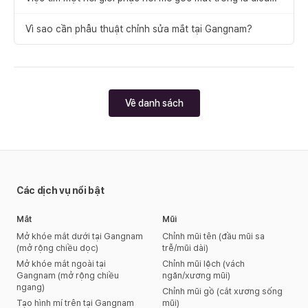
rất quan trọng.
Vì sao cần phẫu thuật chỉnh sửa mắt tại Gangnam?
Về danh sách
Các dịch vụ nổi bật
Mắt
Mũi
Mở khóe mắt dưới tại Gangnam
Chỉnh mũi tên (đầu mũi sa
(mở rộng chiều dọc)
trễ/mũi dài)
Mở khóe mắt ngoài tại
Chỉnh mũi lệch (vách
Gangnam (mở rộng chiều
ngăn/xương mũi)
ngang)
Chỉnh mũi gồ (cắt xương sống
Tạo hình mí trên tại Gangnam
mũi)