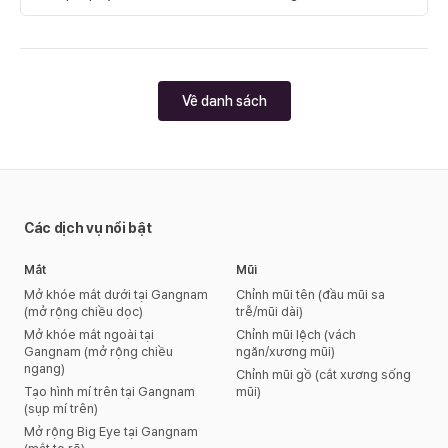
nhau.
Về danh sách
Các dịch vụ nổi bật
Mắt
Mũi
Mở khóe mắt dưới tại Gangnam
Chỉnh mũi tên (đầu mũi sa
(mở rộng chiều dọc)
trễ/mũi dài)
Mở khóe mắt ngoài tại
Chỉnh mũi lệch (vách
Gangnam (mở rộng chiều
ngăn/xương mũi)
ngang)
Chỉnh mũi gồ (cắt xương sống
Tạo hình mí trên tại Gangnam
mũi)
(sụp mí trên)
Mở rộng Big Eye tại Gangnam