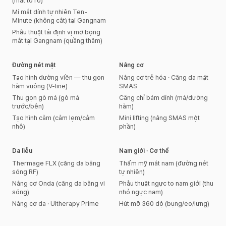
(mắt to rõ)
Mí mắt dính tự nhiên Ten-
Minute (không cắt) tại Gangnam
Phẫu thuật tái định vị mỡ bọng
mắt tại Gangnam (quầng thâm)
Đường nét mặt
Nâng cơ
Tạo hình đường viền — thu gọn
Nâng cơ trẻ hóa · Căng da mặt
hàm vuông (V-line)
SMAS
Thu gọn gò má (gò má
Căng chỉ bám dính (má/đường
trước/bên)
hàm)
Tạo hình cằm (cằm lẹm/cằm
Mini lifting (nâng SMAS một
nhô)
phần)
Da liễu
Nam giới · Cơ thể
Thermage FLX (căng da bằng
Thẩm mỹ mắt nam (đường nét
sóng RF)
tự nhiên)
Nâng cơ Onda (căng da bằng vi
Phẫu thuật ngực to nam giới (thu
sóng)
nhỏ ngực nam)
Nâng cơ da · Ultherapy Prime
Hút mỡ 360 độ (bụng/eo/lưng)