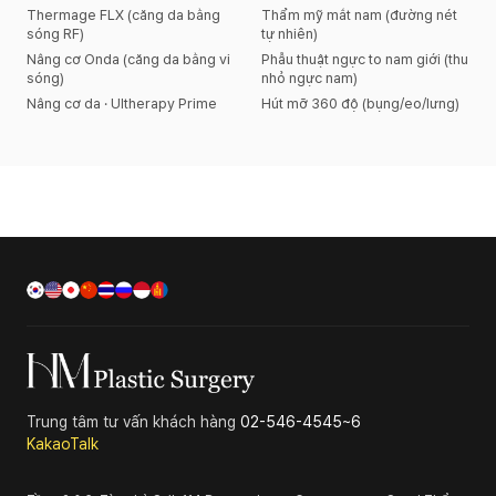
Thermage FLX (căng da bằng
Thẩm mỹ mắt nam (đường nét
sóng RF)
tự nhiên)
Nâng cơ Onda (căng da bằng vi
Phẫu thuật ngực to nam giới (thu
sóng)
nhỏ ngực nam)
Nâng cơ da · Ultherapy Prime
Hút mỡ 360 độ (bụng/eo/lưng)
Trung tâm tư vấn khách hàng
02-546-4545~6
KakaoTalk