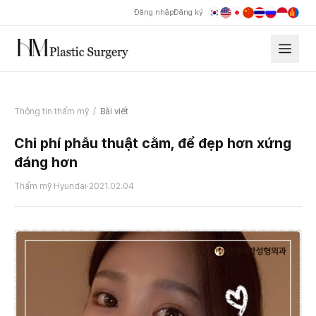
Đăng nhập
Đăng ký
Thông tin thẩm mỹ
/
Bài viết
Chi phí phẫu thuật cằm, để đẹp hơn xứng
đáng hơn
Thẩm mỹ Hyundai
·
2021.02.04