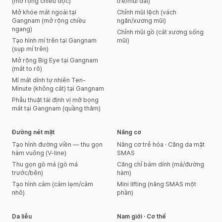
(mở rộng chiều dọc)
trễ/mũi dài)
Mở khóe mắt ngoài tại
Chỉnh mũi lệch (vách
Gangnam (mở rộng chiều
ngăn/xương mũi)
ngang)
Chỉnh mũi gồ (cắt xương sống
Tạo hình mí trên tại Gangnam
mũi)
(sụp mí trên)
Mở rộng Big Eye tại Gangnam
(mắt to rõ)
Mí mắt dính tự nhiên Ten-
Minute (không cắt) tại Gangnam
Phẫu thuật tái định vị mỡ bọng
mắt tại Gangnam (quầng thâm)
Đường nét mặt
Nâng cơ
Tạo hình đường viền — thu gọn
Nâng cơ trẻ hóa · Căng da mặt
hàm vuông (V-line)
SMAS
Thu gọn gò má (gò má
Căng chỉ bám dính (má/đường
trước/bên)
hàm)
Tạo hình cằm (cằm lẹm/cằm
Mini lifting (nâng SMAS một
nhô)
phần)
Da liễu
Nam giới · Cơ thể