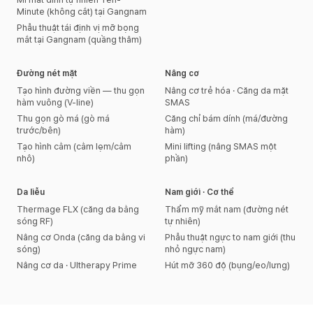
Minute (không cắt) tại Gangnam
Phẫu thuật tái định vị mỡ bọng
mắt tại Gangnam (quầng thâm)
Đường nét mặt
Nâng cơ
Tạo hình đường viền — thu gọn
Nâng cơ trẻ hóa · Căng da mặt
hàm vuông (V-line)
SMAS
Thu gọn gò má (gò má
Căng chỉ bám dính (má/đường
trước/bên)
hàm)
Tạo hình cằm (cằm lẹm/cằm
Mini lifting (nâng SMAS một
nhô)
phần)
Da liễu
Nam giới · Cơ thể
Thermage FLX (căng da bằng
Thẩm mỹ mắt nam (đường nét
sóng RF)
tự nhiên)
Nâng cơ Onda (căng da bằng vi
Phẫu thuật ngực to nam giới (thu
sóng)
nhỏ ngực nam)
Nâng cơ da · Ultherapy Prime
Hút mỡ 360 độ (bụng/eo/lưng)