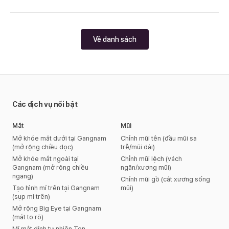
Về danh sách
Các dịch vụ nổi bật
Mắt
Mũi
Mở khóe mắt dưới tại Gangnam
Chỉnh mũi tên (đầu mũi sa
(mở rộng chiều dọc)
trễ/mũi dài)
Mở khóe mắt ngoài tại
Chỉnh mũi lệch (vách
Gangnam (mở rộng chiều
ngăn/xương mũi)
ngang)
Chỉnh mũi gồ (cắt xương sống
Tạo hình mí trên tại Gangnam
mũi)
(sụp mí trên)
Mở rộng Big Eye tại Gangnam
(mắt to rõ)
Mí mắt dính tự nhiên Ten-