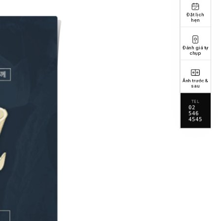
Đặt lịch
hẹn
Đánh giá tự
chụp
Ảnh trước &
sau
TEL
02
546
4545