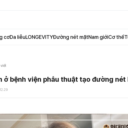
g cơ
Da liễu
LONGEVITY
Đường nét mặt
Nam giới
Cơ thể
T
 viết
m ở bệnh viện phẫu thuật tạo đường nét
12.29