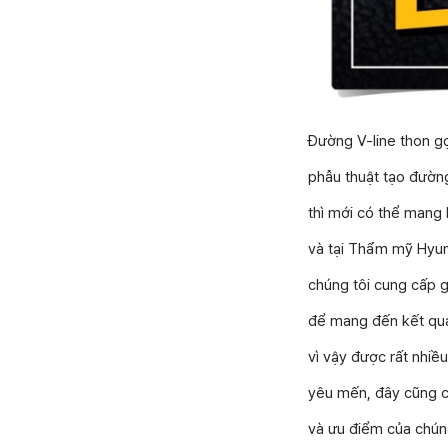
Đường V-line thon gọ
phẫu thuật tạo đườn
thì mới có thể mang 
và tại Thẩm mỹ Hyun
chúng tôi cung cấp 
để mang đến kết quả
vì vậy được rất nhiề
yêu mến, đây cũng c
và ưu điểm của chúng