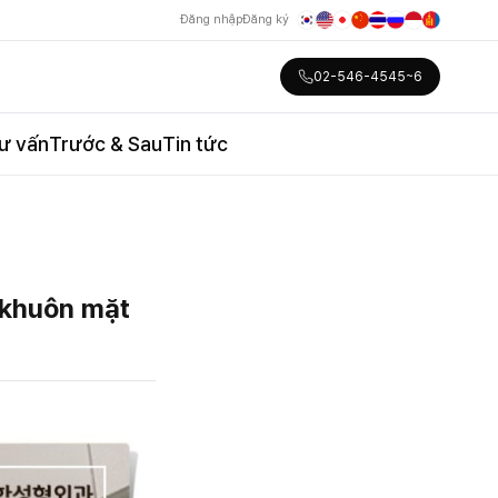
Đăng nhập
Đăng ký
02-546-4545~6
ư vấn
Trước & Sau
Tin tức
 khuôn mặt