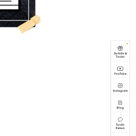
Sự kiện &
Tin tức
YouTube
Instagram
Blog
Tư vấn
Kakao