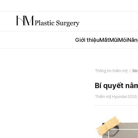
Giới thiệu
Mắt
Mũi
Môi
Nân
Thông tin thẩm mỹ
/
Bài
Bí quyết nằ
Thẩm mỹ Hyundai
·
2020.