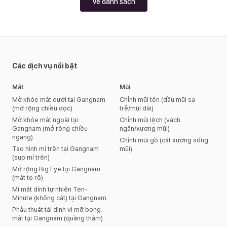
Về danh sách
Các dịch vụ nổi bật
Mắt
Mũi
Mở khóe mắt dưới tại Gangnam
Chỉnh mũi tên (đầu mũi sa
(mở rộng chiều dọc)
trễ/mũi dài)
Mở khóe mắt ngoài tại
Chỉnh mũi lệch (vách
Gangnam (mở rộng chiều
ngăn/xương mũi)
ngang)
Chỉnh mũi gồ (cắt xương sống
Tạo hình mí trên tại Gangnam
mũi)
(sụp mí trên)
Mở rộng Big Eye tại Gangnam
(mắt to rõ)
Mí mắt dính tự nhiên Ten-
Minute (không cắt) tại Gangnam
Phẫu thuật tái định vị mỡ bọng
mắt tại Gangnam (quầng thâm)