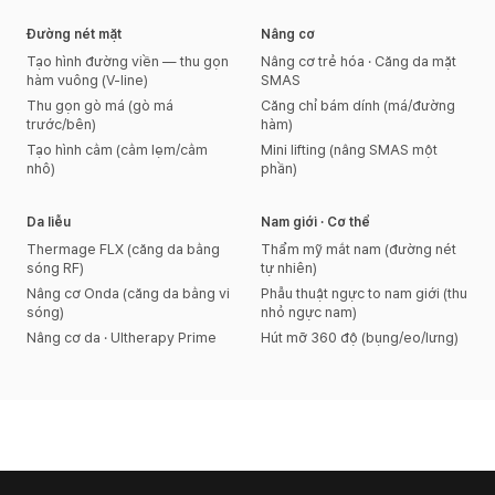
Đường nét mặt
Nâng cơ
Tạo hình đường viền — thu gọn
Nâng cơ trẻ hóa · Căng da mặt
hàm vuông (V-line)
SMAS
Thu gọn gò má (gò má
Căng chỉ bám dính (má/đường
trước/bên)
hàm)
Tạo hình cằm (cằm lẹm/cằm
Mini lifting (nâng SMAS một
nhô)
phần)
Da liễu
Nam giới · Cơ thể
Thermage FLX (căng da bằng
Thẩm mỹ mắt nam (đường nét
sóng RF)
tự nhiên)
Nâng cơ Onda (căng da bằng vi
Phẫu thuật ngực to nam giới (thu
sóng)
nhỏ ngực nam)
Nâng cơ da · Ultherapy Prime
Hút mỡ 360 độ (bụng/eo/lưng)